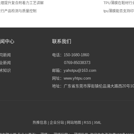
处理提升复合附着力工艺讲解
TPU薄膜在鞋材行
进行产品检测与质量控制
tpu薄膜能否支持
闻中心
联系我们
司新闻
电话：150-1680-1860
业新闻
0769-85038373
术知识
邮箱：yahotpu@163.com
网址：www.yhtpu.com
地址：广东省东莞市厚街镇伦品涌大路西20号10
热推信息
|
企业分站
|
网站地图
|
RSS
|
XML