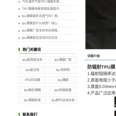
汽车通风气袋TPU薄膜多层...
TPU薄膜电晕表面处理提升...
tpu薄膜能防水透气吗？相...
tpu薄膜是什么材质？核心...
tpu薄膜厂家支持非标规格...
tpu薄膜能否支持印花压纹...
热门关键词
详细介绍
tpu医用复合布
tpu薄膜厂家
防辐射TPU膜
tpu复合布
tpu夹网布
1.辐射阻隔率达
2.表面电阻少于0
TPU印花膜
tpu薄膜
3.厚度0.03mm-
tpu箱包薄膜
tpu热熔胶膜
4.产品广泛应
tpu薄膜批发
tpu野外运动水袋
联系我们