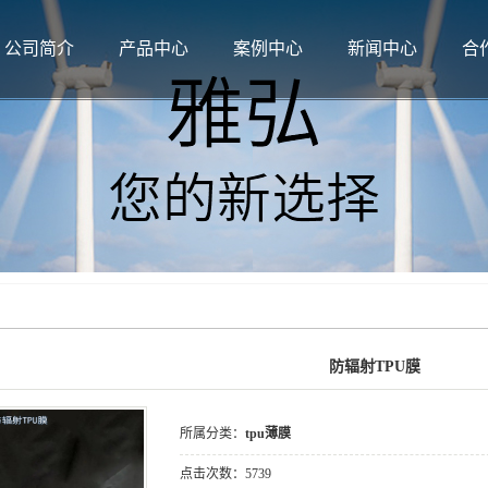
公司简介
产品中心
案例中心
新闻中心
合
公司简介
tpu薄膜
案例展示
公司新闻
资质荣誉
tpu热熔胶膜
行业新闻
tpu复合材料
技术知识
防辐射TPU膜
所属分类：
tpu薄膜
点击次数：
5739