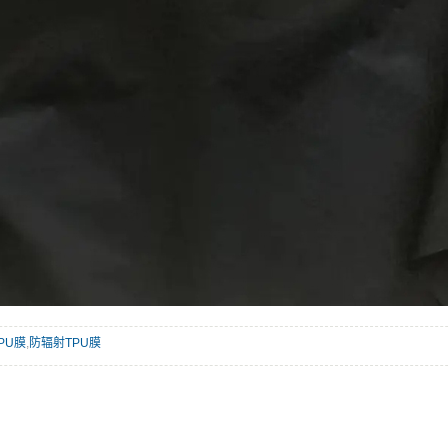
PU膜
,
防辐射TPU膜