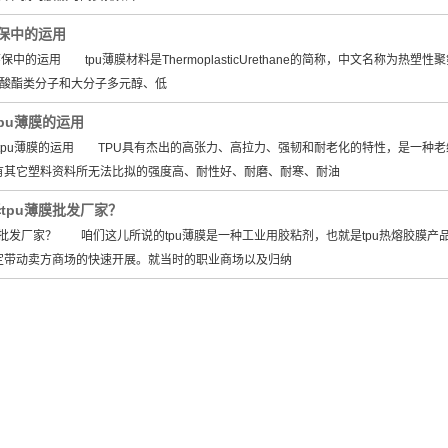
环保中的运用
中的运用 tpu薄膜材料是ThermoplasticUrethane的简称，中文名称为热
氰酸酯类分子和大分子多元醇、低
tpu薄膜的运用
tpu薄膜的运用 TPU具有杰出的高张力、高拉力、强韧和耐老化的特性，是一种老
有其它塑料资料所无法比拟的强度高、耐性好、耐磨、耐寒、耐油
tpu薄膜批发厂家？
发厂家？ 咱们这儿所说的tpu薄膜是一种工业用胶粘剂，也就是tpu热熔胶膜产品
定带动卖方商场的快速开展。就当时的职业商场以及归纳