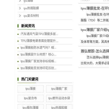
tpu薄膜
tpu薄膜批发-在
tpu热熔胶膜
tpu薄膜批发-在环保
tpu复合材料
酸酯（TDI）等二异
新闻资讯
tpu薄膜厂家介绍
汽车通风气袋TPU薄膜多层...
tpu薄膜厂家介绍
TPU薄膜电晕表面处理提升...
及体育等方面，其具
tpu薄膜能防水透气吗？相...
雅弘塑胶-怎么选择
tpu薄膜是什么材质？核心...
怎么选择tpu薄膜批
tpu薄膜厂家支持非标规格...
比较大的，大需求必
tpu薄膜能否支持印花压纹...
热门关键词
tpu薄膜
tpu薄膜厂家
tpu复合布
tpu野外运动水袋
tpu箱包薄膜
tpu热熔胶膜