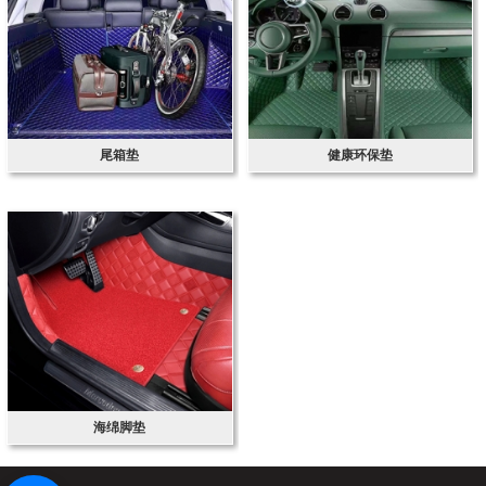
尾箱垫
健康环保垫
海绵脚垫